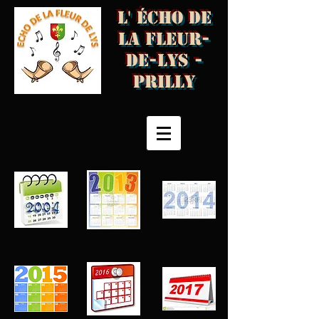
L' écho de
la fleur-
de-Lys -
Prilly