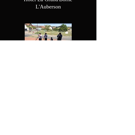
L
'Auberson
Four à pain
Villars-Sainte-Croix